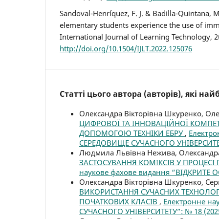
Sandoval-Henríquez, F. J. & Badilla-Quintana, 
elementary students experience the use of imm
International Journal of Learning Technology, 2
http://doi.org/10.1504/IJLT.2022.125076
Статті цього автора (авторів), які на
Олександра Вікторівна Шкуренко, Оле
ЦИФРОВОЇ ТА ІННОВАЦІЙНОЇ КОМПЕТ
ДОПОМОГОЮ ТЕХНІКИ ЕБРУ
,
Електро
СЕРЕДОВИЩЕ СУЧАСНОГО УНІВЕРСИТЕТУ
Людмила Львівна Нежива, Олександра
ЗАСТОСУВАННЯ КОМІКСІВ У ПРОЦЕСІ
наукове фахове видання “ВІДКРИТЕ О
Олександра Вікторівна Шкуренко, Сер
ВИКОРИСТАННЯ СУЧАСНИХ ТЕХНОЛОГІ
ПОЧАТКОВИХ КЛАСІВ
,
Електронне на
СУЧАСНОГО УНІВЕРСИТЕТУ”: № 18 (202