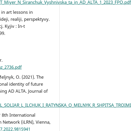
/1/T_Miyer_N_Siranchuk_Vyshnivska_ta_in_AD_ALTA_1_2023_FPO.pdf
in art lessons in
eji, realiji, perspektyvy.
 Kyjiv : In-t
99.
r.
az_2736.pdf
 Meljnyk, O. (2021). The
onal identity of future
ning AD ALTA. Journal of
562/1/L_SOLIAR_L_ILCHUK_I_RATYNSKA_O_MELNYK_R_SHPITSA_TROI
 8th International
 Network (iLRN), Vienna,
37.2022.9815941