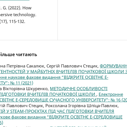
M. G. (2022). How
ersive technology.
(17), 115-132.
йбільше читають
на Петрівна Сакалюк, Сергій Павлович Стецик,
ФОРМУВАН
ЕНТНОСТЕЙ У МАЙБУТНІХ ВЧИТЕЛІВ ПОЧАТКОВОЇ ШКОЛИ 
нне наукове фахове видання “ВІДКРИТЕ ОСВІТНЄ Е-
”: № 11 (2021)
 Вікторівна Шкуренко,
МЕТОДИЧНІ ОСОБЛИВОСТІ
 ПІДГОТОВКИ ВЧИТЕЛІВ ПОЧАТКОВОЇ ШКОЛИ
,
Електронне
СВІТНЄ Е-СЕРЕДОВИЩЕ СУЧАСНОГО УНІВЕРСИТЕТУ”: № 16 (20
гій Павлович Стецик, Роксолана Ігорівна Шпіца-Павлюк,
Й У STEAM-ПРОЄКТАХ ПІД ЧАС ПІДГОТОВКИ ВЧИТЕЛЯ
укове фахове видання “ВІДКРИТЕ ОСВІТНЄ Е-СЕРЕДОВИЩЕ
5)