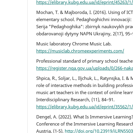
https://elibrary.kubg.edu.ua/id/eprint/45263
Mochan, T. & Majboroda, I. (2016). Using of ICT 
elementary school. Pedaghoghichni innovaciji: id
Serija "Pedaghoghika": zbirnyk naukovykh pracj.
obdarovanoji dytyny NAPN Ukrajiny, 2(17), 95–
Music laboratory Chrome Music Lab.
https://musiclab.chromeexperiments.com/
Professional standard of primary school teache
https://register.nqa.gov.ua/uploads/0/266-nak
Shpica, R., Soljar, L., Iljchuk, L., Ratynsjka, I. &
role of interactive methods in building professi
music art teachers in the context of online lear
Interdisciplinary Research, (11), 84–91.
https://elibrary.kubg.edu.ua/id/eprint/35
Dengel, A. (2022). What Is Immersive Learning?
Conference of the Immersive Learning Research
Austria, (1-5).
http://doi.org/10.23919/iLRN550