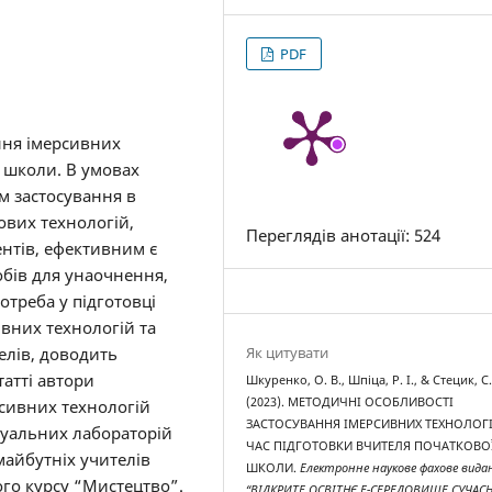
PDF
ння імерсивних
ї школи. В умовах
м застосування в
вих технологій,
Переглядів анотації: 524
ентів, ефективним є
бів для унаочнення,
отреба у підготовці
вних технологій та
Як цитувати
елів, доводить
татті автори
Шкуренко, О. В., Шпіца, Р. І., & Стецик, С.
(2023). МЕТОДИЧНІ ОСОБЛИВОСТІ
сивних технологій
ЗАСТОСУВАННЯ ІМЕРСИВНИХ ТЕХНОЛОГІ
ртуальних лабораторій
ЧАС ПІДГОТОВКИ ВЧИТЕЛЯ ПОЧАТКОВО
майбутніх учителів
ШКОЛИ.
Електронне наукове фахове вида
ого курсу “Мистецтво”.
“ВІДКРИТЕ ОСВІТНЄ Е-СЕРЕДОВИЩЕ СУЧАС