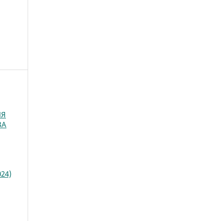
НЯ
ЗА
24)