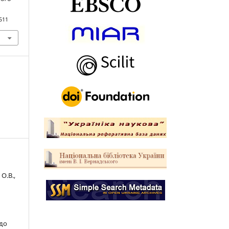
511
О.В.,
 до