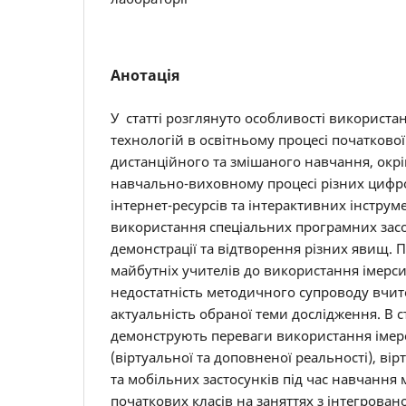
Анотація
У статті розглянуто особливості використа
технологій в освітньому процесі початково
дистанційного та змішаного навчання, окрі
навчально-виховному процесі різних цифро
інтернет-ресурсів та інтерактивних інструм
використання спеціальних програмних засо
демонстрації та відтворення різних явищ. П
майбутніх учителів до використання імерси
недостатність методичного супроводу вчит
актуальність обраної теми дослідження. В с
демонструють переваги використання імер
(віртуальної та доповненої реальності), ві
та мобільних застосунків під час навчання 
початкових класів на заняттях з інтегрован