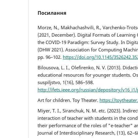
Посилання
Morze, N., Makhachashvili, R., Varchenko-Trots
(2021, December). Digital Formats of Learnin
the COVID-19 Paradigm: Survey Study. In Digi
(DHW 2021). Association for Computing Machin
pp. 96–102.
https://doi.org/10.1145/3526242.3
Bilousova, L. I., Olefirenko, N. V. (2013). Didacti
educational resources for younger students. Osv
suspiljstvo, 1(16), 586–598.
http://ifets.ieee.org/russian/depository/v16_i1
Art for children. Toy Theater.
https://toytheate
Miyer, T. I., Siranchuk, N. M. etc. (2023). Indir
interaction of teacher with students in the cond
their performance of the roles of "e-teacher" 
Journal of Interdisciplinary Research, (13), 62–6