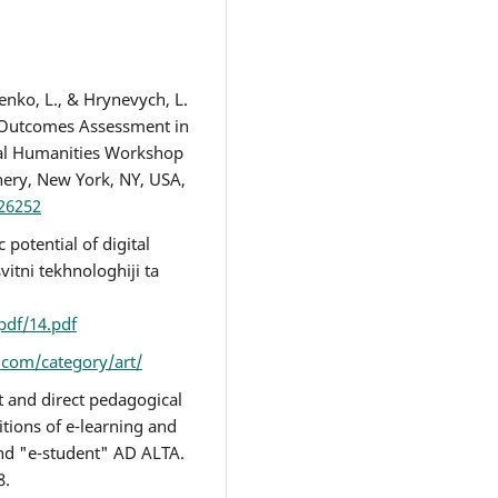
enko, L., & Hrynevych, L.
g Outcomes Assessment in
tal Humanities Workshop
ery, New York, NY, USA,
526252
c potential of digital
itni tekhnologhiji ta
/pdf/14.pdf
r.com/category/art/
ect and direct pedagogical
itions of e-learning and
and "e-student" AD ALTA.
8.