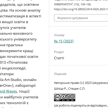
додатків, що освітяни
УНІВЕРСИТЕТУ”
, (15), 139–150.
https://doi.org/10.28925/2414-0325.2023.1
тва. На основі аналізу
истематизація в аспекті
Формати цитування
в вищої освіти в
утніх учителів
вчально-виховного
Номер
вського університету
№ 15 (2023)
ення практики
 виокремити кращі
Розділ
дах початкової освіти
Статті
і 013 «Початкова
і енциклопедії,
мітатори
Ліцензія
a Art-Studio, онлайн
Авторське право (c) 2023 Шкуренко 
erOne»), лабораторії
Шпіца Р., Стецик С.П.
nd Waves
, тощо)
ки майбутніх учителів
их технологій є
Ця робота ліцензується відповідно