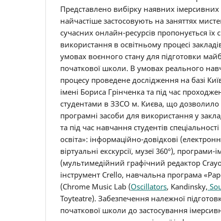
Представлено вибірку наявних імерсивних 
найчастіше застосовують на заняттях мистец
сучасних онлайн-ресурсів пропонується їх с
використання в освітньому процесі закладі
умовах воєнного стану для підготовки майб
початкової школи. В умовах реального на
процесу проведене дослідження на базі Киї
імені Бориса Грінченка та під час проходж
студентами в ЗЗСО м. Києва, що дозволило
програмні засоби для використання у закла
та під час навчання студентів спеціальност
освіта»: інформаційно-довідкові (електронн
віртуальні екскурсії, музеї 360°), програми-і
(мультимедійний графічний редактор Crayol
інструмент Crello, навчальна програма «Pap
(Chrome Music Lab (
Oscillators
, Kandinsky,
Sou
Toyteatre). Забезпечення належної підготов
початкової школи до застосування імерсивн