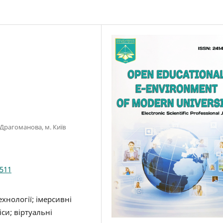
Драгоманова, м. Київ
1511
ехнології; імерсивні
іси; віртуальні