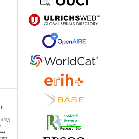
 П.
Й ПІД
Ї
ння
НОГО