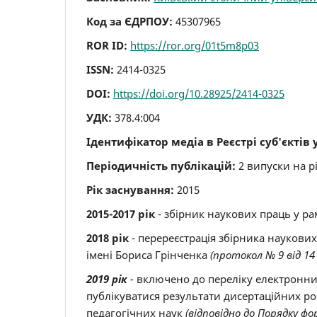
Код за ЄДРПОУ:
45307965
ROR ID:
https://ror.org/01t5m8p03
ISSN:
2414-0325
DOI:
https://doi.org/10.28925/2414-0325
УДК:
378.4:004
Ідентифікатор медіа в Реєстрі суб'єктів 
Періодичність публікацій:
2 випуски на рі
Рік заснування:
2015
2015-2017 рік
- збірник наукових праць у р
2018 рік
- перереєстрація збірника наукови
імені Бориса Грінченка
(протокол № 9 від 14 
2019 рік
-
включено до переліку електронних
публікуватися результати дисертаційних роб
педагогічних наук
(відповідно до Порядку ф