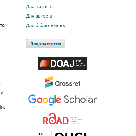
Для читачів
Для авторів
та
Для бібліотекарів
Подати статтю
х
ту
ій,