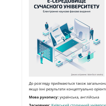
До розгляду приймаються також загальнона
якщо їхні результати концептуально орієнт
Мова рукопису:
українська, англійська
Засновник:
Київський столичний університ