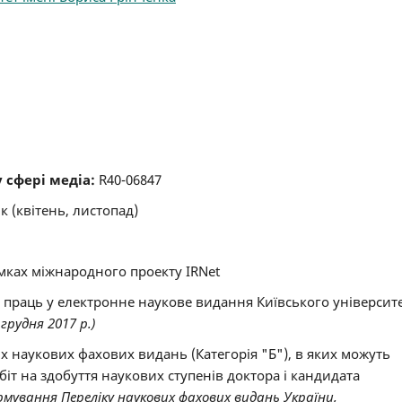
у сфері медіа:
R40-06847
к (квітень, листопад)
амках міжнародного проекту IRNet
х праць у електронне наукове видання Київського університ
грудня 2017 р.)
 наукових фахових видань (Категорія "Б"), в яких можуть
іт на здобуття наукових ступенів доктора і кандидата
ормування Переліку наукових фахових видань України,