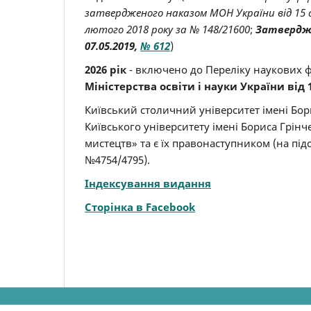
затвердженого наказом МОН України від 15 с
лютого 2018 року за № 148/21600
;
Затвердже
07.05.2019,
№ 612
)
2026 рік
- включено до Переліку наукових ф
Міністерства освіти і науки України від 1
Київський столичний університет імені Бор
Київського університету імені Бориса Грінч
мистецтв» та є їх правонаступником (на підст
№4754/4795).
Індексування видання
Сторінка в Facebook