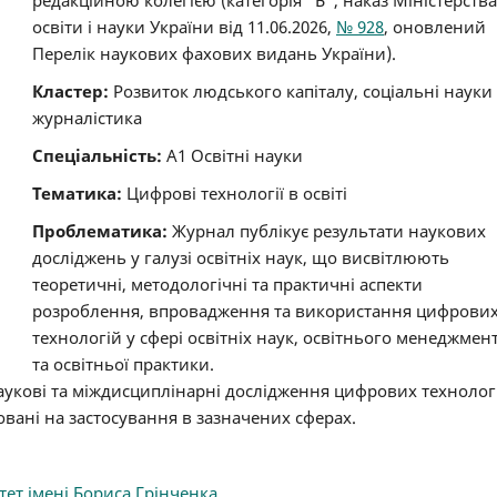
освіти і науки України від 11.06.2026,
№ 928
, оновлений
Перелік наукових фахових видань України).
Кластер:
Розвиток людського капіталу, соціальні науки 
журналістика
Спеціальність:
А1 Освітні науки
Тематика:
Цифрові технології в освіті
Проблематика:
Журнал публікує результати наукових
досліджень у галузі освітніх наук, що висвітлюють
теоретичні, методологічні та практичні аспекти
розроблення, впровадження та використання цифрови
технологій у сфері освітніх наук, освітнього менеджмен
та освітньої практики.
укові та міждисциплінарні дослідження цифрових технолог
овані на застосування в зазначених сферах.
ет імені Бориса Грінченка