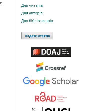
ти
Для читачів
Для авторів
Для бібліотекарів
Подати статтю