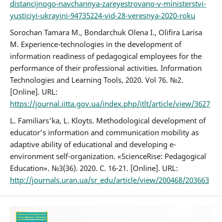
distancijnogo-navchannya-zareyestrovano-v-ministerstvi-
yusticiyi-ukrayini-94735224-vid-28-veresnya-2020-roku
Sorochan Tamara M., Bondarchuk Olena I., Olifira Larisa
M. Experience-technologies in the development of
information readiness of pedagogical employees for the
performance of their professional activities. Information
Technologies and Learning Tools, 2020. Vol 76. №2.
[Online]. URL:
https://journal.iitta.gov.ua/index.php/itlt/article/view/3627
L. Familiars'ka, L. Kloyts. Methodological development of
educator’s information and communication mobility as
adaptive ability of educational and developing e-
environment self-organization. «ScienceRise: Pedagogical
Education». №3(36). 2020. С. 16-21. [Online]. URL:
http://journals.uran.ua/sr_edu/article/view/200468/203663