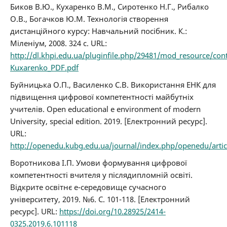
Биков В.Ю., Кухаренко В.М., Сиротенко Н.Г., Рибалко
О.В., Богачков Ю.М. Технологія створення
дистанційного курсу: Навчальний посібник. К.:
Міленіум, 2008. 324 с. URL:
http://dl.khpi.edu.ua/pluginfile.php/29481/mod_resource/con
Kuxarenko_PDF.pdf
Буйницька О.П., Василенко С.В. Використання ЕНК для
підвищення цифрової компетентності майбутніх
учителів. Open educational e environment of modern
University, special edition. 2019. [Електронний ресурс].
URL:
http://openedu.kubg.edu.ua/journal/index.php/openedu/arti
Воротникова І.П. Умови формування цифрової
компетентності вчителя у післядипломній освіті.
Відкрите освітнє е-середовище сучасного
університету, 2019. №6. С. 101-118. [Електронний
ресурс]. URL:
https://doi.org/10.28925/2414-
0325.2019.6.101118