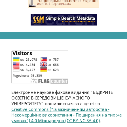
Електронне наукове фахове видання “ВІДКРИТЕ
ОСВІТНЄ Е-СЕРЕДОВИЩЕ СУЧАСНОГО
УНІВЕРСИТЕТУ” поширюється за ліцензією
Creative Commons ("Із зазначенням авторства -
Некомерційне використання - Поширення на тих же
умовах") 4.0 Міжнародна (CC BY-NC-SA 4.0)
.