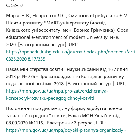
С. 52–57.
Морзе Н.В., Непреєнко Л.С., Смирнова-Трибульска Є.М.
Шляхи розвитку SMART-університету (досвід
Київського університету імені Бориса Грінченка). Open
educational e-environment of modern University, № 8.
2020. [Електронний ресурс]. URL:
https://openedu.kubg.edu.ua/journal/index.php/openedu/arti
0325.2020.8.17/335
Наказ Міністерства освіти і науки України від 16 липня
2018 р. № 776 «Про затвердження Концепції розвитку
педагогічної освіти», 2018. [Електронний ресурс]. URL:
https://mon.gov.ua/ua/npa/pro-zatverdzhennya-
koncepciyi-rozvitku-pedagogichnoyi-osviti
Положення про дистанційну форму здобуття повної
загальної середньої освіти. Наказ МОН України від
08.09.2020 №1115. [Електронний ресурс]. URL:
https://mon.gov.ua/ua/npa/deyaki-pitannya-organizaciyi-