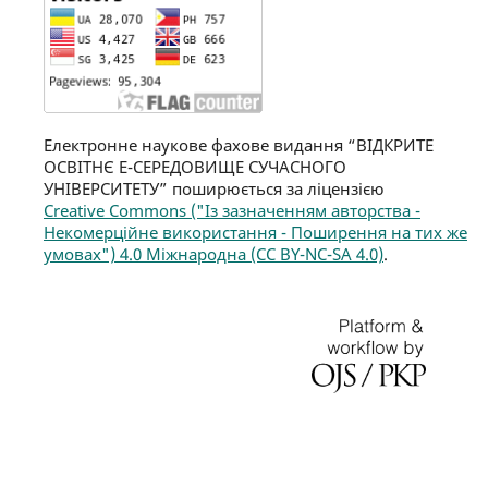
Електронне наукове фахове видання “ВІДКРИТЕ
ОСВІТНЄ Е-СЕРЕДОВИЩЕ СУЧАСНОГО
УНІВЕРСИТЕТУ” поширюється за ліцензією
Creative Commons ("Із зазначенням авторства -
Некомерційне використання - Поширення на тих же
умовах") 4.0 Міжнародна (CC BY-NC-SA 4.0)
.