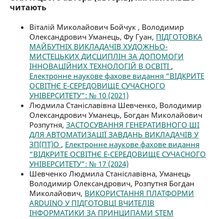
читають
Віталій Миколайович Бойчук , Володимир
Олександрович Уманець, Фу Гуан,
ПІДГОТОВКА
МАЙБУТНІХ ВИКЛАДАЧІВ ХУДОЖНЬО-
МИСТЕЦЬКИХ ДИСЦИПЛІН ЗА ДОПОМОГИ
ІННОВАЦІЙНИХ ТЕХНОЛОГІЙ В ОСВІТІ
,
Електронне наукове фахове видання “ВІДКРИТЕ
ОСВІТНЄ Е-СЕРЕДОВИЩЕ СУЧАСНОГО
УНІВЕРСИТЕТУ”: № 10 (2021)
Людмила Станіславівна Шевченко, Володимир
Олександрович Уманець, Богдан Миколайович
Розпутня,
ЗАСТОСУВАННЯ ГЕНЕРАТИВНОГО ШІ
ДЛЯ АВТОМАТИЗАЦІЇ ЗАВДАНЬ ВИКЛАДАЧІВ У
ЗП(ПТ)О
,
Електронне наукове фахове видання
“ВІДКРИТЕ ОСВІТНЄ Е-СЕРЕДОВИЩЕ СУЧАСНОГО
УНІВЕРСИТЕТУ”: № 17 (2024)
Шевченко Людмила Станіславівна, Уманець
Володимир Олександрович, Розпутня Богдан
Миколайович,
ВИКОРИСТАННЯ ПЛАТФОРМИ
ARDUINO У ПІДГОТОВЦІ ВЧИТЕЛІВ
ІНФОРМАТИКИ ЗА ПРИНЦИПАМИ STEM