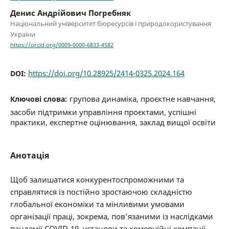
Денис Андрійович Погребняк
Національний університет біоресурсів і природокористування
України
https://orcid.org/0009-0000-6833-4582
https://doi.org/10.28925/2414-0325.2024.164
DOI:
групова динаміка, проєктне навчання,
Ключові слова:
засоби підтримки управління проєктами, успішні
практики, експертне оцінювання, заклад вищої освіти
Анотація
Щоб залишатися конкурентоспроможними та
справлятися із постійно зростаючою складністю
глобальної економіки та мінливими умовами
організації праці, зокрема, пов’язаними із наслідками
пандемії COVID-19, установи та комерційні компанії