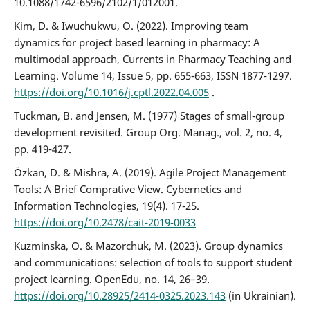
10.1088/1742-6596/2102/1/012001.
Kim, D. & Iwuchukwu, O. (2022). Improving team
dynamics for project based learning in pharmacy: A
multimodal approach, Currents in Pharmacy Teaching and
Learning. Volume 14, Issue 5, pp. 655-663, ISSN 1877-1297.
https://doi.org/10.1016/j.cptl.2022.04.005
.
Tuckman, B. and Jensen, M. (1977) Stages of small-group
development revisited. Group Org. Manag., vol. 2, no. 4,
pp. 419-427.
Özkan, D. & Mishra, A. (2019). Agile Project Management
Tools: A Brief Comprative View. Cybernetics and
Information Technologies, 19(4). 17-25.
https://doi.org/10.2478/cait-2019-0033
Kuzminska, O. & Mazorchuk, M. (2023). Group dynamics
and communications: selection of tools to support student
project learning. OpenEdu, no. 14, 26–39.
https://doi.org/10.28925/2414-0325.2023.143
(in Ukrainian).