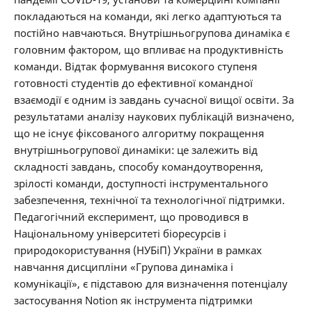
покладаються на команди, які легко адаптуються та
постійно навчаються. Внутрішньогрупова динаміка є
головним фактором, що впливає на продуктивність
команди. Відтак формування високого ступеня
готовності студентів до ефективної командної
взаємодії є одним із завдань сучасної вищої освіти. За
результатами аналізу наукових публікацій визначено,
що не існує фіксованого алгоритму покращення
внутрішньогрупової динаміки: це залежить від
складності завдань, способу командоутворення,
зрілості команди, доступності інструментального
забезпечення, технічної та технологічної підтримки.
Педагогічний експеримент, що проводився в
Національному університеті біоресурсів і
природокористування (НУБіП) України в рамках
навчання дисципліни «Групова динаміка і
комунікації», є підставою для визначення потенціалу
застосування Notion як інструмента підтримки