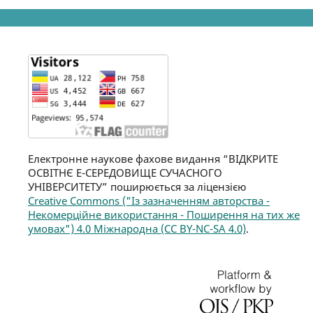
Електронне наукове фахове видання “ВІДКРИТЕ
ОСВІТНЄ Е-СЕРЕДОВИЩЕ СУЧАСНОГО
УНІВЕРСИТЕТУ” поширюється за ліцензією
Creative Commons ("Із зазначенням авторства -
Некомерційне використання - Поширення на тих же
умовах") 4.0 Міжнародна (CC BY-NC-SA 4.0)
.