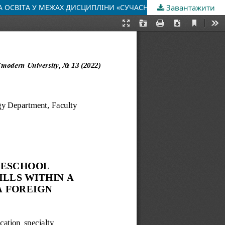
Завантажити
РОЗВИТОК НАВИЧОК ЦИФРОВОЇ ГРАМОТНОСТІ CТУДЕНТІВ ПЕРШОГО ОСВІТНЬОГО РІВНЯ СПЕЦІАЛЬНОСТІ 012 ДОШКІЛЬНА ОСВІТА У МЕЖАХ ДИСЦИПЛІНИ «СУЧАСНІ ТЕХНОЛОГІЇ НАВЧАННЯ ДІТЕЙ ДОШКІЛЬНОГО ВІКУ ІНОЗЕМНОЇ МОВИ»